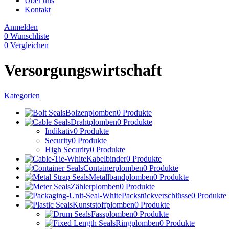
Über uns
Kontakt
Anmelden
0
Wunschliste
0
Vergleichen
Versorgungswirtschaft
Kategorien
Bolzenplomben
0 Produkte
Drahtplomben
0 Produkte
Indikativ
0 Produkte
Security
0 Produkte
High Security
0 Produkte
Kabelbinder
0 Produkte
Containerplomben
0 Produkte
Metallbandplomben
0 Produkte
Zählerplomben
0 Produkte
Packstückverschlüsse
0 Produkte
Kunststoffplomben
0 Produkte
Fassplomben
0 Produkte
Ringplomben
0 Produkte