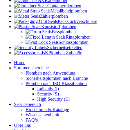
Kabelbinder
Containerplomben
Metallbandplomben
Zählerplomben
Packstückverschlüsse
Kunststoffplomben
Fassplomben
Ringplomben
Schlossplomben
Sicherheitsetiketten
Plomben Zubehör
Home
Sortimentsbereiche
Plomben nach Anwendung
Sicherheitsplomben nach Branche
Plomben nach ISO Klassifikation
Indikativ (I)
Security (S)
High Security (H)
Servicebereich
Broschüren & Kataloge
Wissensdatenbank
FAQ’s
Über uns