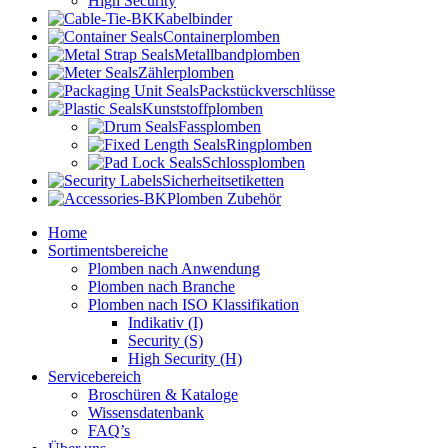
High Security
Kabelbinder
Containerplomben
Metallbandplomben
Zählerplomben
Packstückverschlüsse
Kunststoffplomben
Fassplomben
Ringplomben
Schlossplomben
Sicherheitsetiketten
Plomben Zubehör
Home
Sortimentsbereiche
Plomben nach Anwendung
Plomben nach Branche
Plomben nach ISO Klassifikation
Indikativ (I)
Security (S)
High Security (H)
Servicebereich
Broschüren & Kataloge
Wissensdatenbank
FAQ’s