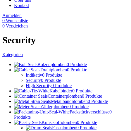
Über uns
Kontakt
Anmelden
0
Wunschliste
0
Vergleichen
Security
Kategorien
Bolzenplomben
0 Produkte
Drahtplomben
0 Produkte
Indikativ
0 Produkte
Security
0 Produkte
High Security
0 Produkte
Kabelbinder
0 Produkte
Containerplomben
0 Produkte
Metallbandplomben
0 Produkte
Zählerplomben
0 Produkte
Packstückverschlüsse
0
Produkte
Kunststoffplomben
0 Produkte
Fassplomben
0 Produkte