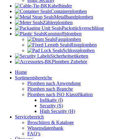
High Security
Kabelbinder
Containerplomben
Metallbandplomben
Zählerplomben
Packstückverschlüsse
Kunststoffplomben
Fassplomben
Ringplomben
Schlossplomben
Sicherheitsetiketten
Plomben Zubehör
Home
Sortimentsbereiche
Plomben nach Anwendung
Plomben nach Branche
Plomben nach ISO Klassifikation
Indikativ (I)
Security (S)
High Security (H)
Servicebereich
Broschüren & Kataloge
Wissensdatenbank
FAQ’s