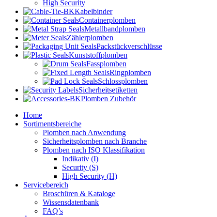
High Security
Kabelbinder
Containerplomben
Metallbandplomben
Zählerplomben
Packstückverschlüsse
Kunststoffplomben
Fassplomben
Ringplomben
Schlossplomben
Sicherheitsetiketten
Plomben Zubehör
Home
Sortimentsbereiche
Plomben nach Anwendung
Sicherheitsplomben nach Branche
Plomben nach ISO Klassifikation
Indikativ (I)
Security (S)
High Security (H)
Servicebereich
Broschüren & Kataloge
Wissensdatenbank
FAQ’s