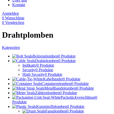
Über uns
Kontakt
Anmelden
0
Wunschliste
0
Vergleichen
Drahtplomben
Kategorien
Bolzenplomben
0 Produkte
Drahtplomben
0 Produkte
Indikativ
0 Produkte
Security
0 Produkte
High Security
0 Produkte
Kabelbinder
0 Produkte
Containerplomben
0 Produkte
Metallbandplomben
0 Produkte
Zählerplomben
0 Produkte
Packstückverschlüsse
0
Produkte
Kunststoffplomben
0 Produkte
Fassplomben
0 Produkte