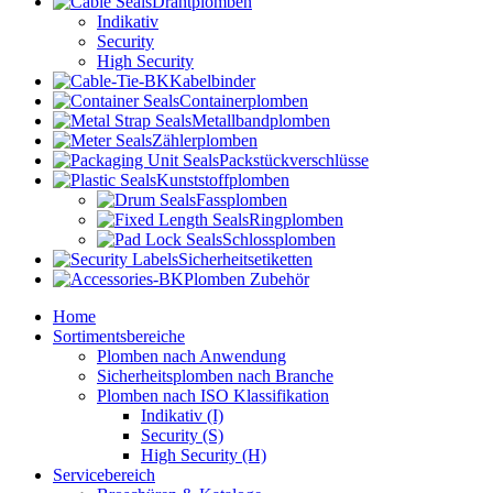
Drahtplomben
Indikativ
Security
High Security
Kabelbinder
Containerplomben
Metallbandplomben
Zählerplomben
Packstückverschlüsse
Kunststoffplomben
Fassplomben
Ringplomben
Schlossplomben
Sicherheitsetiketten
Plomben Zubehör
Home
Sortimentsbereiche
Plomben nach Anwendung
Sicherheitsplomben nach Branche
Plomben nach ISO Klassifikation
Indikativ (I)
Security (S)
High Security (H)
Servicebereich