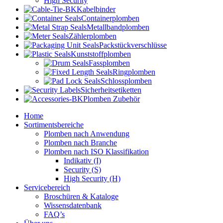
High Security
Kabelbinder
Containerplomben
Metallbandplomben
Zählerplomben
Packstückverschlüsse
Kunststoffplomben
Fassplomben
Ringplomben
Schlossplomben
Sicherheitsetiketten
Plomben Zubehör
Home
Sortimentsbereiche
Plomben nach Anwendung
Plomben nach Branche
Plomben nach ISO Klassifikation
Indikativ (I)
Security (S)
High Security (H)
Servicebereich
Broschüren & Kataloge
Wissensdatenbank
FAQ’s