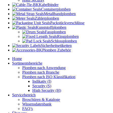
High Security
Kabelbinder
Containerplomben
Metallbandplomben
Zählerplomben
Packstückverschlüsse
Kunststoffplomben
Fassplomben
Ringplomben
Schlossplomben
Sicherheitsetiketten
Plomben Zubehör
Home
Sortimentsbereiche
Plomben nach Anwendung
Plomben nach Branche
Plomben nach ISO Klassifikation
Indikativ (I)
Security (S)
High Security (H)
Servicebereich
Broschüren & Kataloge
Wissensdatenbank
FAQ’s