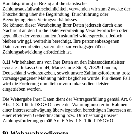
Bonitätsprüfung in Bezug auf die statistische
Zahlungsausfallwahrscheinlichkeit verwenden wir zum Zwecke der
Entscheidung über die Begründung, Durchführung oder
Beendigung eines Vertragsverhältnisses.
Sie können dieser Verarbeitung Ihrer Daten jederzeit durch eine
Nachricht an den für die Datenverarbeitung Verantwortlichen oder
gegenüber der vorgenannten Auskunftei widersprechen. Jedoch
bleiben wir ggf. weiterhin berechtigt, Ihre personenbezogenen
Daten zu verarbeiten, sofern dies zur vertragsgemäßen
Zahlungsabwicklung erforderlich ist.
8.11
Wir behalten uns vor, Ihre Daten an den Inkassodienstleister
evocate - Inkasso GmbH, Marie-Curie-Str. 9, 76829 Landau,
Deutschland weiterzugeben, soweit unsere Zahlungsforderung trotz
vorausgegangener Mahnung nicht beglichen wurde. Für diesen Fall
wird die Forderung unmittelbar vom Inkassodienstleister
eingetrieben werden.
Die Weitergabe Ihrer Daten dient der Vertragserfüllung gemäß Art. 6
Abs. 1 S. 1 lit. b DSGVO sowie der Wahrung unserer im Rahmen
einer Interessenabwägung überwiegenden berechtigten Interessen an
einer effektiven Geltendmachung bzw. Durchsetzung unserer
Zahlungsforderung gemäß Art. 6 Abs. 1 S. 1 lit. f DSGVO.
9) Webanalysedienste