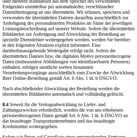
oder mehrere Bilddateien aus dem Speicher des verwendeten
Endgerätes unmittelbar per automatisierter, verschlüsselter
Datenübertragung an uns übermitteln. Wir erfassen, speichern und
verwenden die übermittelten Dateien daraufhin ausschließlich zur
Anfertigung des personalisierten Produktes im Sinne der jeweiligen
Leistungsbeschreibung auf unserer Website. Sofern die übermittelten
Bilddateien zur Anfertigung und Abwicklung der Bestellung an
spezielle Dienstleister weitergegeben werden, werden Sie hierüber
in den folgenden Absätzen explizit informiert. Eine
darüberhinausgehende Weitergabe erfolgt nicht. Sofern die
übermittelten Dateien bzw. die digitalen Motive personenbezogene
Daten (insbesondere Abbildungen von identifizierbaren Personen)
enthalten, erfolgen sämtliche soeben benannten
Verarbeitungsvorgänge ausschließlich zum Zwecke der Abwicklung
Ihrer Online-Bestellung gemäß Art. 6 Abs. 1 lit. b DSGVO.
Nach abschließender Abwicklung der Bestellung werden die
übermittelten Bilddateien automatisch und vollständig gelöscht.
8.4
Soweit für die Vertragsabwicklung zu Liefer- und
Zahlungszwecken erforderlich, werden die von uns erhobenen
personenbezogenen Daten gemäß Art. 6 Abs. 1 lit. b DSGVO an
das beauftragte Transportunternehmen und das beauftragte
Kreditinstitut weitergegeben.
Sofern wir Ihnen auf Grundlage eines entsprechenden Vertrages