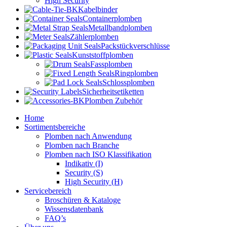
High Security
Kabelbinder
Containerplomben
Metallbandplomben
Zählerplomben
Packstückverschlüsse
Kunststoffplomben
Fassplomben
Ringplomben
Schlossplomben
Sicherheitsetiketten
Plomben Zubehör
Home
Sortimentsbereiche
Plomben nach Anwendung
Plomben nach Branche
Plomben nach ISO Klassifikation
Indikativ (I)
Security (S)
High Security (H)
Servicebereich
Broschüren & Kataloge
Wissensdatenbank
FAQ’s