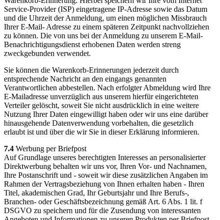
Warenkorb-Erinnerung. Hierbei speichern wir Ihre vom Internet
Service-Provider (ISP) eingetragene IP-Adresse sowie das Datum
und die Uhrzeit der Anmeldung, um einen möglichen Missbrauch
Ihrer E-Mail- Adresse zu einem späteren Zeitpunkt nachvollziehen
zu können. Die von uns bei der Anmeldung zu unserem E-Mail-
Benachrichtigungsdienst erhobenen Daten werden streng
zweckgebunden verwendet.
Sie können die Warenkorb-Erinnerungen jederzeit durch
entsprechende Nachricht an den eingangs genannten
Verantwortlichen abbestellen. Nach erfolgter Abmeldung wird Ihre
E-Mailadresse unverzüglich aus unserem hierfür eingerichteten
Verteiler gelöscht, soweit Sie nicht ausdrücklich in eine weitere
Nutzung Ihrer Daten eingewilligt haben oder wir uns eine darüber
hinausgehende Datenverwendung vorbehalten, die gesetzlich
erlaubt ist und über die wir Sie in dieser Erklärung informieren.
7.4
Werbung per Briefpost
Auf Grundlage unseres berechtigten Interesses an personalisierter
Direktwerbung behalten wir uns vor, Ihren Vor- und Nachnamen,
Ihre Postanschrift und - soweit wir diese zusätzlichen Angaben im
Rahmen der Vertragsbeziehung von Ihnen erhalten haben - Ihren
Titel, akademischen Grad, Ihr Geburtsjahr und Ihre Berufs-,
Branchen- oder Geschäftsbezeichnung gemäß Art. 6 Abs. 1 lit. f
DSGVO zu speichern und für die Zusendung von interessanten
Angeboten und Informationen zu unseren Produkten per Briefpost