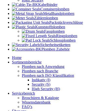
High Security
Kabelbinder
Containerplomben
Metallbandplomben
Zählerplomben
Packstückverschlüsse
Kunststoffplomben
Fassplomben
Ringplomben
Schlossplomben
Sicherheitsetiketten
Plomben Zubehör
Home
Sortimentsbereiche
Plomben nach Anwendung
Plomben nach Branche
Plomben nach ISO Klassifikation
Indikativ (I)
Security (S)
High Security (H)
Servicebereich
Broschüren & Kataloge
Wissensdatenbank
FAQ’s