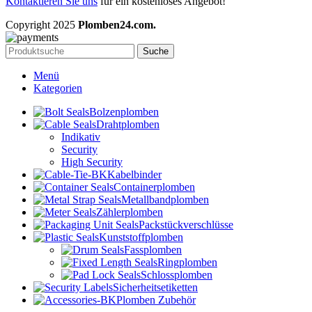
Kontaktieren Sie uns
für ein kostenloses Angebot!
Copyright
2025
Plomben24.com.
Suche
Menü
Kategorien
Bolzenplomben
Drahtplomben
Indikativ
Security
High Security
Kabelbinder
Containerplomben
Metallbandplomben
Zählerplomben
Packstückverschlüsse
Kunststoffplomben
Fassplomben
Ringplomben
Schlossplomben
Sicherheitsetiketten
Plomben Zubehör